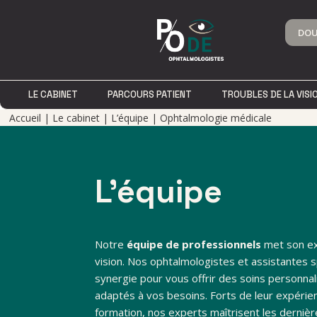
DOU
LE CABINET
LE CABINET
PARCOURS PATIENT
PARCOURS PATIENT
TROUBLES DE LA VISI
TROUBLES DE LA VISI
Accueil
|
Le cabinet
|
L’équipe
|
Ophtalmologie médicale
L’équipe
Notre
équipe de professionnels
met son ex
vision. Nos ophtalmologistes et assistantes sp
synergie pour vous offrir des soins personnal
adaptés à vos besoins. Forts de leur expérie
formation, nos experts maîtrisent les derniè