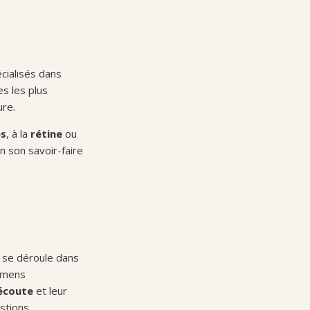
cialisés dans
es les plus
ure.
es
, à la
rétine
ou
n son savoir-faire
se déroule dans
xamens
’écoute
et leur
estions