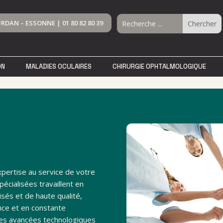
RDAN – ESSONNE |
01 80 82 80 39
ON
ON
MALADIES OCULAIRES
MALADIES OCULAIRES
CHIRURGIE OPHTALMOLOGIQUE
CHIRURGIE OPHTALMOLOGIQUE
pertise au service de votre
écialisées travaillent en
isés et de haute qualité,
nce et en constante
res avancées technologiques