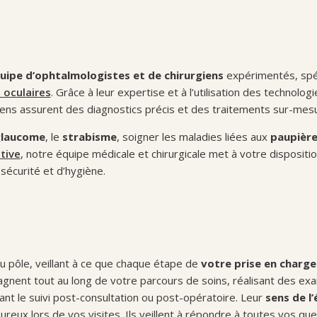
uipe d’ophtalmologistes et de chirurgiens
expérimentés, spé
 oculaires
. Grâce à leur expertise et à l’utilisation des technologi
iens assurent des diagnostics précis et des traitements sur-mes
laucome
, le
strabisme
, soigner les maladies liées aux
paupièr
ctive
, notre équipe médicale et chirurgicale met à votre dispositio
écurité et d’hygiène.
du pôle, veillant à ce que chaque étape de
votre prise en charge
pagnent tout au long de votre parcours de soins, réalisant des e
ant le suivi post-consultation ou post-opératoire. Leur
sens de l
ureux lors de vos visites. Ils veillent à répondre à toutes vos qu