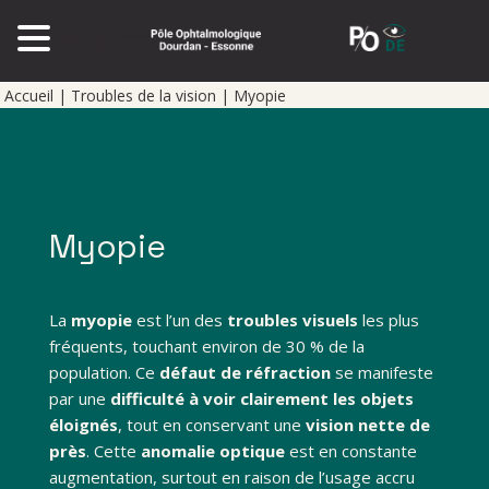
Pole op
Accueil
|
Troubles de la vision
|
Myopie
Myopie
La
myopie
est l’un des
troubles visuels
les plus
fréquents, touchant environ de 30 % de la
population. Ce
défaut de réfraction
se manifeste
par une
difficulté à voir clairement les objets
éloignés
, tout en conservant une
vision nette de
près
. Cette
anomalie optique
est en constante
augmentation, surtout en raison de l’usage accru