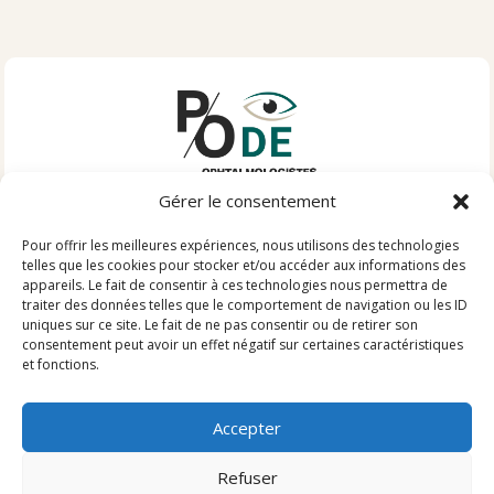
Gérer le consentement
INFORMATIONS PRATIQUES
Pour offrir les meilleures expériences, nous utilisons des technologies
telles que les cookies pour stocker et/ou accéder aux informations des
3 RUE SARCEY
appareils. Le fait de consentir à ces technologies nous permettra de
traiter des données telles que le comportement de navigation ou les ID
91410 DOURDAN
uniques sur ce site. Le fait de ne pas consentir ou de retirer son
consentement peut avoir un effet négatif sur certaines caractéristiques
01 80 82 80 39
et fonctions.
PRENDRE RENDEZ-VOUS
Accepter
+ URGENCES
Refuser